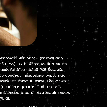
อกจอภาพทีวี หรือ จอภาพ (จอภาพ) ต้อง
รับ PS5) แนะนำให้ใช้ความละเอียด 4K ถึง
ข่งขันได้กับเทคโนโลยี PS5 ซึ่งรองรับ
ีวีจำนวนน้อยมากที่รองรับความคมชัดระดับ
อรี่ในตัว ลำโพง ไมโครโฟน แจ็คชุดหูฟัง
หน้าจอทีวีของคุณอย่างเต็มที่ สาย USB
ากได้อีกด้วย โดยปกติแล้วจะมีคอนโทรลเลอร์
ิ่มเติม