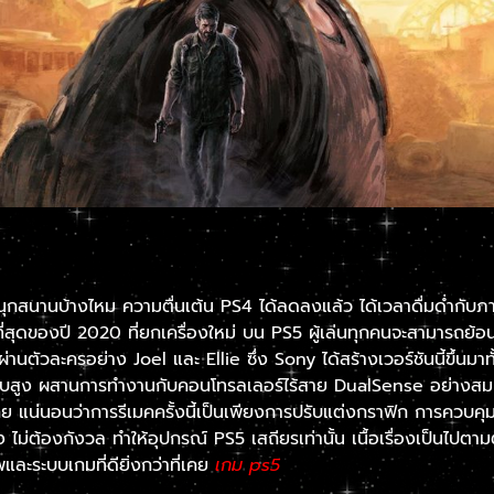
่สนุกสนานบ้างไหม ความตื่นเต้น PS4 ได้ลดลงแล้ว ได้เวลาดื่มด่ำกับภ
ีที่สุดของปี 2020 ที่ยกเครื่องใหม่ บน PS5 ผู้เล่นทุกคนจะสามารถย้อ
านตัวละครอย่าง Joel และ Ellie ซึ่ง Sony ได้สร้างเวอร์ชันนี้ขึ้นมา
บสูง ผสานการทำงานกับคอนโทรลเลอร์ไร้สาย DualSense อย่างสม
่เคย แน่นอนว่าการรีเมคครั้งนี้เป็นเพียงการปรับแต่งกราฟิก การควบคุม
ง ไม่ต้องกังวล ทำให้อุปกรณ์ PS5 เสถียรเท่านั้น เนื้อเรื่องเป็นไปต
ละระบบเกมที่ดียิ่งกว่าที่เคย
เกม ps5