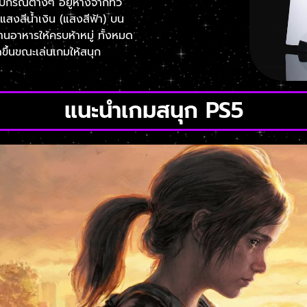
ุปกรณ์ต่างๆ อยู่ห่างจากทีวี
งสีน้ำเงิน (แสงสีฟ้า) บน
นอาหารให้ครบห้าหมู่ ทั้งหมด
ิดขึ้นขณะเล่นเกมให้สนุก
แนะนำเกมสนุก PS5