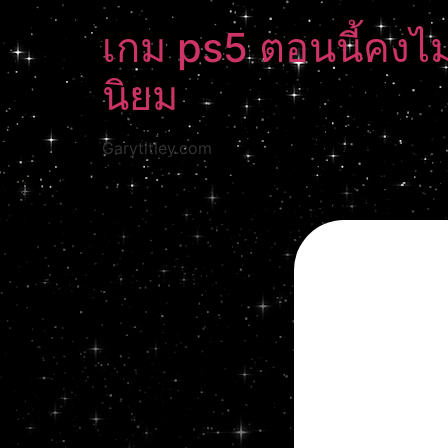
เกม ps5 ตอนนี้คงไม่
นิยม
Garytitley.com