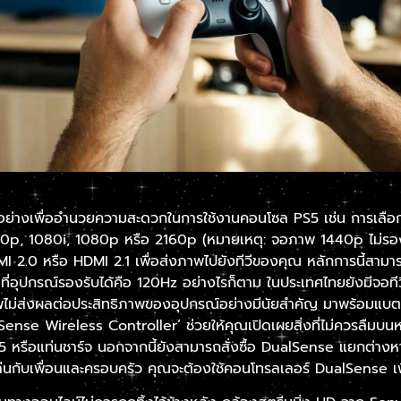
างอย่างเพื่ออำนวยความสะดวกในการใช้งานคอนโซล PS5 เช่น การเลื
720p, 1080i, 1080p หรือ 2160p (หมายเหตุ: จอภาพ 1440p ไม่รอง
.0 หรือ HDMI 2.1 เพื่อส่งภาพไปยังทีวีของคุณ หลักการนี้สามารถแ
ี่อุปกรณ์รองรับได้คือ 120Hz อย่างไรก็ตาม ในประเทศไทยยังมีจอท
ม่ส่งผลต่อประสิทธิภาพของอุปกรณ์อย่างมีนัยสำคัญ มาพร้อมแบตเต
Sense Wireless Controller’ ช่วยให้คุณเปิดเผยสิ่งที่ไม่ควรลืมบน
5 หรือแท่นชาร์จ นอกจากนี้ยังสามารถสั่งซื้อ DualSense แยกต่างห
รเล่นกับเพื่อนและครอบครัว คุณจะต้องใช้คอนโทรลเลอร์ DualSense เพ